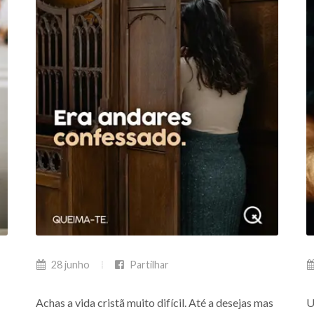
28 junho
Partilhar
Achas a vida cristã muito difícil. Até a desejas mas
U