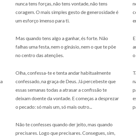
nunca tens forças, não tens vontade, não tens
n
coragem. O mais simples gesto de generosidade é
c
um esforço imenso para ti.
e
Mas quando tens algo a ganhar, és forte. Não
E
falhas uma festa, nem o ginásio, nem o que te põe
a
no centro das atenções.
o
Olha, confessa-te e tenta andar habitualmente
T
ça
confessado, na graça de Deus. Já percebeste que
n
essas semanas todas a atrasar a confissão te
p
deixam doente da vontade. E começas a desprezar
e
o pecado: só mais um, só mais outro...
p
Não te confesses quando der jeito, mas quando
precisares. Logo que precisares. Consegues, sim,