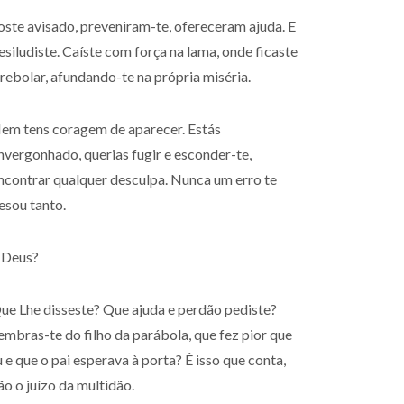
oste avisado, preveniram-te, ofereceram ajuda. E
esiludiste. Caíste com força na lama, onde ficaste
 rebolar, afundando-te na própria miséria.
em tens coragem de aparecer. Estás
nvergonhado, querias fugir e esconder-te,
ncontrar qualquer desculpa. Nunca um erro te
esou tanto.
 Deus?
ue Lhe disseste? Que ajuda e perdão pediste?
embras-te do filho da parábola, que fez pior que
u e que o pai esperava à porta? É isso que conta,
ão o juízo da multidão.