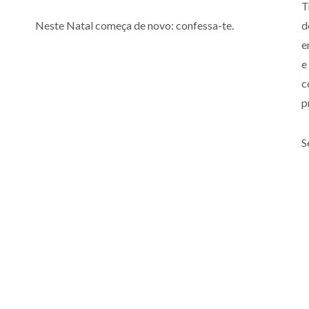
T
Neste Natal começa de novo: confessa-te.
d
e
e
c
p
S