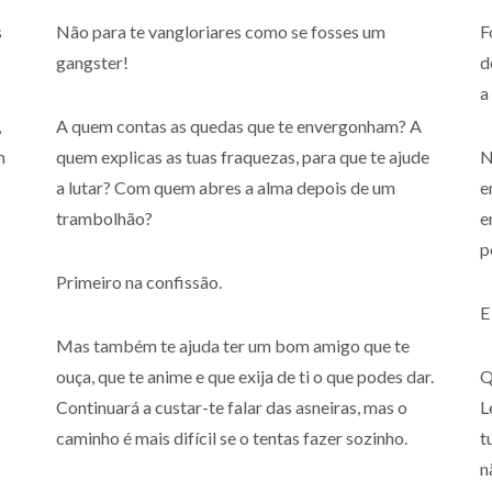
s
Não para te vangloriares como se fosses um
F
gangster!
d
a
,
A quem contas as quedas que te envergonham? A
m
quem explicas as tuas fraquezas, para que te ajude
N
a lutar? Com quem abres a alma depois de um
e
trambolhão?
e
p
Primeiro na confissão.
E
Mas também te ajuda ter um bom amigo que te
ouça, que te anime e que exija de ti o que podes dar.
Q
Continuará a custar-te falar das asneiras, mas o
L
caminho é mais difícil se o tentas fazer sozinho.
t
n