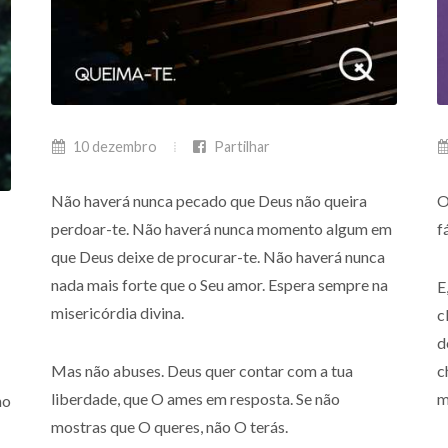
10 dezembro
Partilhar
Não haverá nunca pecado que Deus não queira
O
perdoar-te. Não haverá nunca momento algum em
f
que Deus deixe de procurar-te. Não haverá nunca
nada mais forte que o Seu amor. Espera sempre na
E
misericórdia divina.
c
d
Mas não abuses. Deus quer contar com a tua
c
liberdade, que O ames em resposta. Se não
m
no
mostras que O queres, não O terás.