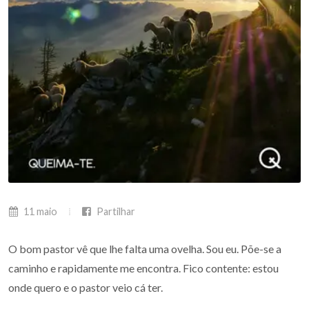
11 maio
Partilhar
O bom pastor vê que lhe falta uma ovelha. Sou eu. Põe-se a
caminho e rapidamente me encontra. Fico contente: estou
onde quero e o pastor veio cá ter.