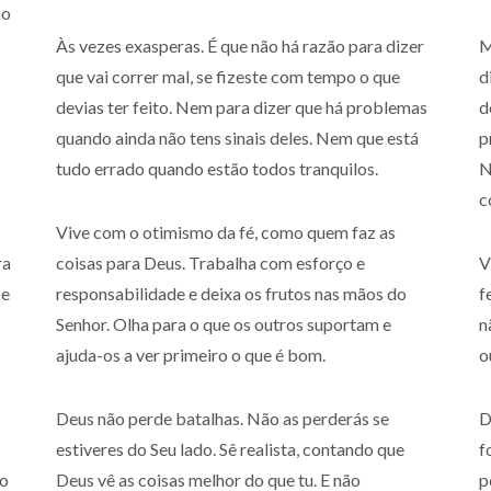
ho
Às vezes exasperas. É que não há razão para dizer
M
que vai correr mal, se fizeste com tempo o que
d
devias ter feito. Nem para dizer que há problemas
d
quando ainda não tens sinais deles. Nem que está
p
tudo errado quando estão todos tranquilos.
N
c
Vive com o otimismo da fé, como quem faz as
ra
coisas para Deus. Trabalha com esforço e
V
se
responsabilidade e deixa os frutos nas mãos do
f
Senhor. Olha para o que os outros suportam e
n
ajuda-os a ver primeiro o que é bom.
o
Deus não perde batalhas. Não as perderás se
D
estiveres do Seu lado. Sê realista, contando que
f
ão
Deus vê as coisas melhor do que tu. E não
p