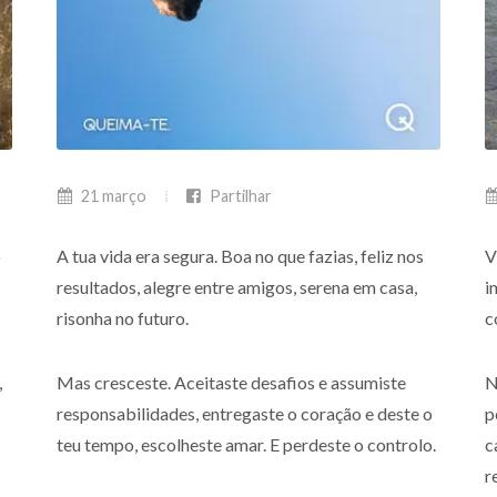
21 março
Partilhar
o
A tua vida era segura. Boa no que fazias, feliz nos
V
resultados, alegre entre amigos, serena em casa,
i
risonha no futuro.
c
,
Mas cresceste. Aceitaste desafios e assumiste
N
responsabilidades, entregaste o coração e deste o
p
teu tempo, escolheste amar. E perdeste o controlo.
c
r