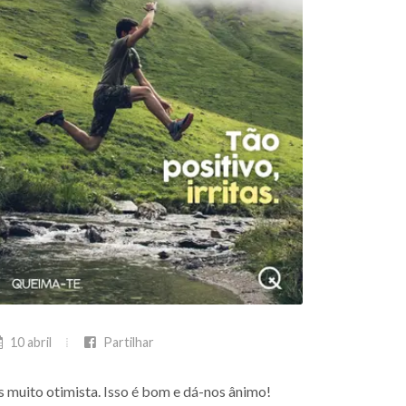
10 abril
Partilhar
s muito otimista. Isso é bom e dá-nos ânimo!