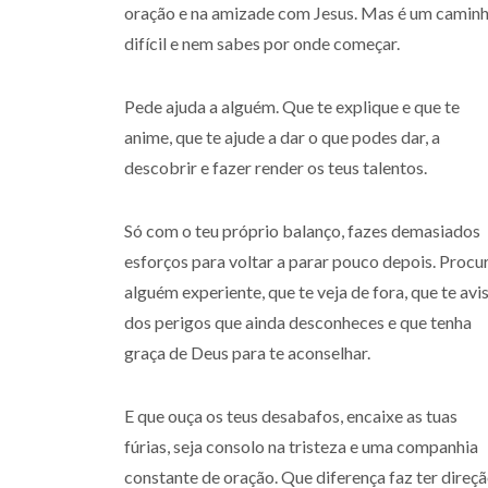
oração e na amizade com Jesus. Mas é um camin
difícil e nem sabes por onde começar.
Pede ajuda a alguém. Que te explique e que te
anime, que te ajude a dar o que podes dar, a
descobrir e fazer render os teus talentos.
Só com o teu próprio balanço, fazes demasiados
esforços para voltar a parar pouco depois. Procu
alguém experiente, que te veja de fora, que te avi
dos perigos que ainda desconheces e que tenha
graça de Deus para te aconselhar.
E que ouça os teus desabafos, encaixe as tuas
fúrias, seja consolo na tristeza e uma companhia
constante de oração. Que diferença faz ter direç