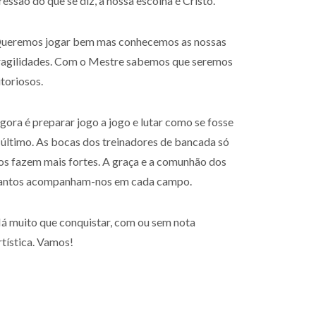
ressão do que se diz, a nossa escolha é Cristo.
ueremos jogar bem mas conhecemos as nossas
ragilidades. Com o Mestre sabemos que seremos
itoriosos.
gora é preparar jogo a jogo e lutar como se fosse
 último. As bocas dos treinadores de bancada só
os fazem mais fortes. A graça e a comunhão dos
antos acompanham-nos em cada campo.
á muito que conquistar, com ou sem nota
rtística. Vamos!