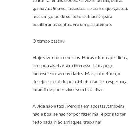
tentar fazer uns trocos. Às vezes perdia, outras
ganhava. Uma vez assustou-se com o que gastou,
mas um golpe de sorte foi suficiente para
equilibrar as contas. Era um passatempo.
O tempo passou.
Hoje vive com remorsos. Horas e horas perdidas,
irresponsáveis e sem interesse. Um apego
inconsciente às novidades. Mas, sobretudo, o
desejo escondido por dinheiro fácil e a esperança
infantil de poder viver sem trabalhar.
A vida não é fácil. Perdida em apostas, também
não é boa: se não for por fazer mal, é por não ter
feito nada. Não arrisques: trabalha!