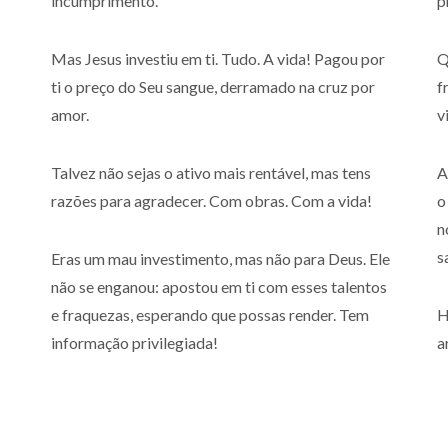
incumprimento.
p
Mas Jesus investiu em ti. Tudo. A vida! Pagou por
Q
ti o preço do Seu sangue, derramado na cruz por
f
amor.
v
Talvez não sejas o ativo mais rentável, mas tens
A
razões para agradecer. Com obras. Com a vida!
o
n
s
Eras um mau investimento, mas não para Deus. Ele
não se enganou: apostou em ti com esses talentos
e fraquezas, esperando que possas render. Tem
H
informação privilegiada!
a