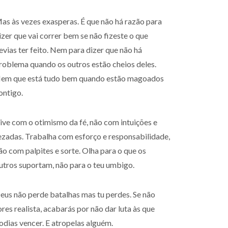
as às vezes exasperas. É que não há razão para
izer que vai correr bem se não fizeste o que
evias ter feito. Nem para dizer que não há
roblema quando os outros estão cheios deles.
em que está tudo bem quando estão magoados
ontigo.
ive com o otimismo da fé, não com intuições e
ezadas. Trabalha com esforço e responsabilidade,
ão com palpites e sorte. Olha para o que os
utros suportam, não para o teu umbigo.
eus não perde batalhas mas tu perdes. Se não
ores realista, acabarás por não dar luta às que
odias vencer. E atropelas alguém.