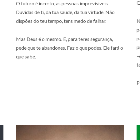
Q
O futuro é incerto, as pessoas imprevisíveis.
Duvidas de ti, da tua saúde, da tua virtude. Não
dispões do teu tempo, tens medo de falhar.
N
p
p
Mas Deus é o mesmo. E, para teres segurança,
p
pede que te abandones. Faz o que podes. Ele fará o
–
que sabe.
t
P